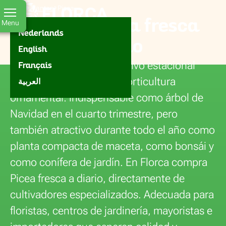
Florca
Inicio
Plantas
Picea
ES
Comprar Picea fresca
Menu
Nederlands
para su surtido
English
Picea - el abeto - es el cultivo estacional
Français
más emblemático de la horticultura
العربية
ornamental: indispensable como árbol de
Navidad en el cuarto trimestre, pero
también atractivo durante todo el año como
planta compacta de maceta, como bonsái y
como conífera de jardín. En Florca compra
Picea fresca a diario, directamente de
cultivadores especializados. Adecuada para
floristas, centros de jardinería, mayoristas e