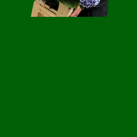
Hágase cliente
PREGUNTAS FRECUENTES
Trabajar en Florca
Póngase en contacto con