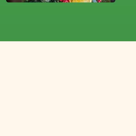
Un surtido completo de
Picea.
Desde el mini árbol
de Navidad en maceta
hasta la conífera de jardín
Florca suministra Picea en distintas variedades y
tamaños. Picea abies es el clásico abeto europeo y
el árbol de Navidad más vendido como planta en