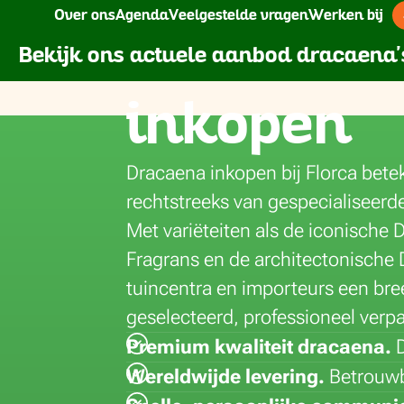
Home
Planten
Dracaena
Over ons
Agenda
Veelgestelde vragen
Werken bij
Verse dr
Florca
Bloemen
Planten
Bekijk ons actuele aanbod dracaena'
inkopen
a
Freesia
Dracaena
Ranunculus
Maranta Leuco
Gerbera
Echeveria
Rozen
Monstera
Dracaena inkopen bij Florca betek
Gerbera Mini
Epipremnum pinnatum
Skimmia
Olea
rechtstreeks van gespecialiseerd
Gladiolus
Euphorbia pulcherrima
Solidago
Picea
Met variëteiten als de iconische
Helleborus
Ficus
Tanacetum (Matricaria)
Phalaenopsis
Fragrans en de architectonische 
Hydrangea
Fittonia
Tulpen
Philodendron
tuincentra en importeurs een br
Hypericum
Hedera
Vanda
Rosa
geselecteerd, professioneel verpa
Lathyrus
Hoya
Veronica
Rhododendron
Premium kwaliteit dracaena.
Lelie
Haworthia
Viburnum
Sanseveria
Wereldwijde levering.
Betrouwb
carpus
Limonium
Hyacinthus
Droogbloemen
Spathiphyllum