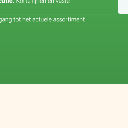
atie.
Korte lijnen en vaste
egang tot het actuele assortiment
Bloem van de maand: Lelie
Plant van de maand: Sansev