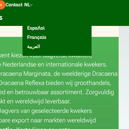
4
Contact
NL
acaena
Groen
Accessoires
Inspiratie
s
English
Español
Français
neura
العربية
ent kiezen voor dagverse kwaliteit,
e Nederlandse en internationale kwekers.
 Dracaena Marginata, de weelderige Dracaena
Dracaena Reflexa bieden wij groothandels,
eed en betrouwbaar assortiment. Zorgvuldig
kt en wereldwijd leverbaar.
Dagvers van geselecteerde kwekers
are export naar markten wereldwijd