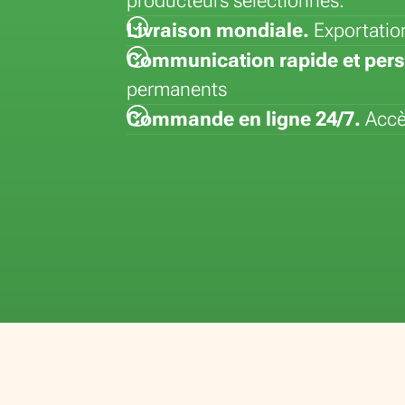
producteurs sélectionnés.
Lisianthus (Eustoma)
Hortensia
Fleurs teintées
Strelitizia
Livraison mondiale.
Exportatio
Matthiola
Kalanchoé
Lepidium
Syngonium
Communication rapide et pers
Paeonia
Kentia
Vanda
permanents
Phalaenopsis
Commande en ligne 24/7.
Accès