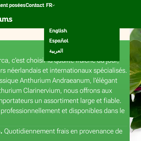
ent posées
Contact
FR
anthuriums
t
Accessoires
Inspiration
iums
Nederlands
English
Español
ra
العربية
, c'est choisir la qualité fraîche du jour,
s néerlandais et internationaux spécialisés.
lassique Anthurium Andraeanum, l'élégant
thurium Clarinervium, nous offrons aux
importateurs un assortiment large et fiable.
 professionnellement et disponibles dans le
.
Quotidiennement frais en provenance de