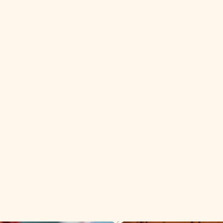
m est synonyme de 
.