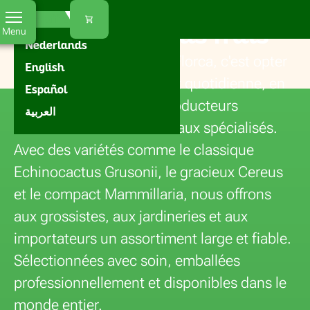
Florca
Accueil
Plantes
Cactus
FR
Notre offre
Achat de cactus frais
Menu
Nederlands
Acheter des cactus chez Florca, c'est opter
English
pour une qualité fraîche et quotidienne, en
Español
provenance directe de producteurs
العربية
néerlandais et internationaux spécialisés.
Avec des variétés comme le classique
Echinocactus Grusonii, le gracieux Cereus
et le compact Mammillaria, nous offrons
aux grossistes, aux jardineries et aux
importateurs un assortiment large et fiable.
Sélectionnées avec soin, emballées
professionnellement et disponibles dans le
monde entier.