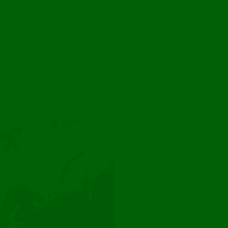
Boutique en ligne
Instagram
Facebook
LinkedIn
Florca. Fleurir la planète depuis 1999
Dutch Flower Group